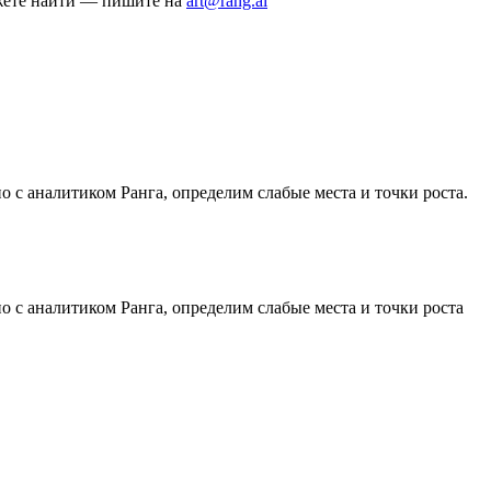
ожете найти — пишите на
art@rang.ai
 с аналитиком Ранга, определим слабые места и точки роста.
 с аналитиком Ранга, определим слабые места и точки роста