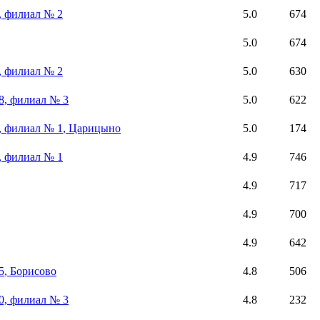
, филиал № 2
5.0
674
5.0
674
, филиал № 2
5.0
630
8, филиал № 3
5.0
622
, филиал № 1
, Царицыно
5.0
174
, филиал № 1
4.9
746
4.9
717
4.9
700
4.9
642
5
, Борисово
4.8
506
0, филиал № 3
4.8
232