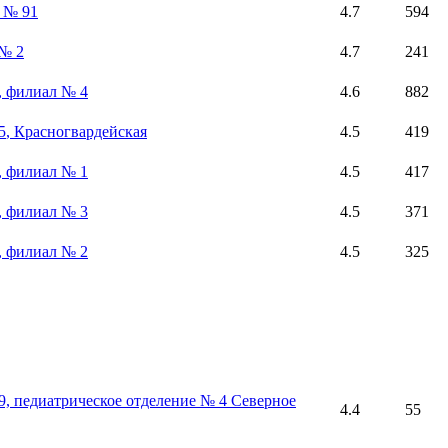
 № 91
4.7
594
 № 2
4.7
241
, филиал № 4
4.6
882
5
, Красногвардейская
4.5
419
, филиал № 1
4.5
417
, филиал № 3
4.5
371
, филиал № 2
4.5
325
9, педиатрическое отделение № 4 Северное
4.4
55