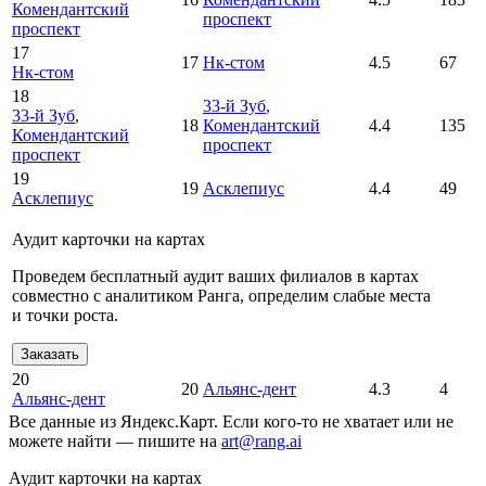
Комендантский
проспект
проспект
17
17
Нк-стом
4.5
67
Нк-стом
18
33-й Зуб
,
33-й Зуб
,
18
Комендантский
4.4
135
Комендантский
проспект
проспект
19
19
Асклепиус
4.4
49
Асклепиус
Аудит карточки на картах
Проведем бесплатный аудит ваших филиалов в картах
совместно с аналитиком Ранга, определим слабые места
и точки роста.
Заказать
20
20
Альянс-дент
4.3
4
Альянс-дент
Все данные из Яндекс.Карт. Если кого-то не хватает или не
можете найти — пишите на
art@rang.ai
Аудит карточки на картах