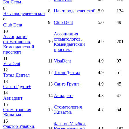
БонСтом
8
8
На стародеревенской
5.0
134
На стародеревенской
9
9
Club Dent
5.0
49
Club Dent
10
Ассоциация
Ассоциация
стоматологов
,
стоматологов
,
10
4.9
201
Комендантский
Комендантский
проспект
проспект
11
11
VisaDent
4.9
97
VisaDent
12
12
Тотал Дентал
4.9
51
Тотал Дентал
13
13
Сантэ Групп+
4.9
45
Сантэ Групп+
14
14
Авиадент
4.8
47
Авиадент
15
Стоматология
Стоматология
15
4.7
54
Живатма
Живатма
16
Фактор Улыбки
,
Фактор Улыбки
,
16
Комендантский
4.5
183