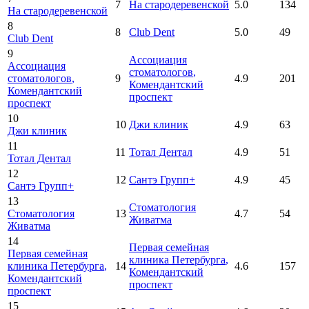
7
На стародеревенской
5.0
134
На стародеревенской
8
8
Club Dent
5.0
49
Club Dent
9
Ассоциация
Ассоциация
стоматологов
,
стоматологов
,
9
4.9
201
Комендантский
Комендантский
проспект
проспект
10
10
Джи клиник
4.9
63
Джи клиник
11
11
Тотал Дентал
4.9
51
Тотал Дентал
12
12
Сантэ Групп+
4.9
45
Сантэ Групп+
13
Стоматология
Стоматология
13
4.7
54
Живатма
Живатма
14
Первая семейная
Первая семейная
клиника Петербурга
,
клиника Петербурга
,
14
4.6
157
Комендантский
Комендантский
проспект
проспект
15