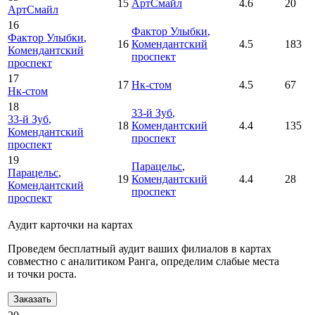
15
АртСмайл
4.6
20
АртСмайл
16
Фактор Улыбки
,
Фактор Улыбки
,
16
Комендантский
4.5
183
Комендантский
проспект
проспект
17
17
Нк-стом
4.5
67
Нк-стом
18
33-й Зуб
,
33-й Зуб
,
18
Комендантский
4.4
135
Комендантский
проспект
проспект
19
Парацельс
,
Парацельс
,
19
Комендантский
4.4
28
Комендантский
проспект
проспект
Аудит карточки на картах
Проведем бесплатный аудит ваших филиалов в картах
совместно с аналитиком Ранга, определим слабые места
и точки роста.
Заказать