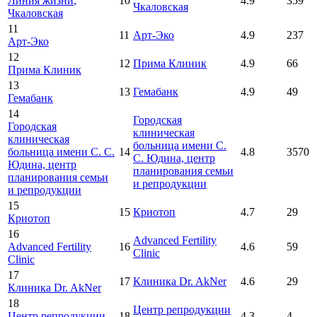
Линия жизни
,
10
4.9
359
Чкаловская
Чкаловская
11
11
Арт-Эко
4.9
237
Арт-Эко
12
12
Прима Клиник
4.9
66
Прима Клиник
13
13
Гемабанк
4.9
49
Гемабанк
14
Городская
Городская
клиническая
клиническая
больница имени С.
больница имени С. С.
14
4.8
3570
С. Юдина, центр
Юдина, центр
планирования семьи
планирования семьи
и репродукции
и репродукции
15
15
Криотоп
4.7
29
Криотоп
16
Advanced Fertility
Advanced Fertility
16
4.6
59
Clinic
Clinic
17
17
Клиника Dr. AkNer
4.6
29
Клиника Dr. AkNer
18
Центр репродукции
Центр репродукции
18
4.3
4