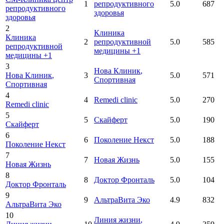
1
репродуктивного
5.0
687
репродуктивного
здоровья
здоровья
2
Клиника
Клиника
2
репродуктивной
5.0
585
репродуктивной
медицины +1
медицины +1
3
Нова Клиник
,
Нова Клиник
,
3
5.0
571
Спортивная
Спортивная
4
4
Remedi clinic
5.0
270
Remedi clinic
5
5
Скайферт
5.0
190
Скайферт
6
6
Поколение Некст
5.0
188
Поколение Некст
7
7
Новая Жизнь
5.0
155
Новая Жизнь
8
8
Доктор Фронталь
5.0
104
Доктор Фронталь
9
9
АльтраВита Эко
4.9
832
АльтраВита Эко
10
Линия жизни
,