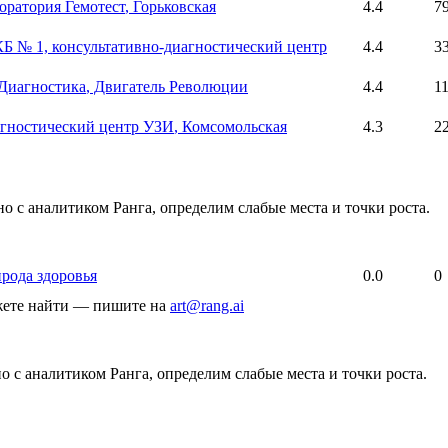
оратория Гемотест
, Горьковская
4.4
7
Б № 1, консультативно-диагностический центр
4.4
3
Диагностика
, Двигатель Революции
4.4
1
гностический центр УЗИ
, Комсомольская
4.3
2
о с аналитиком Ранга, определим слабые места и точки роста.
рода здоровья
0.0
0
ожете найти — пишите на
art@rang.ai
 с аналитиком Ранга, определим слабые места и точки роста.