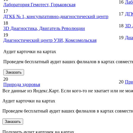
16
Лаб
Лаборатория Гемотест
, Горьковская
17
17
ДГК
ДГКБ № 1, консультативно-диагностический центр
18
18
3D 
3D Диагностика
, Двигатель Революции
19
19
Диа
Диагностический центр УЗИ
, Комсомольская
Аудит карточки на картах
Проведем бесплатный аудит ваших филиалов в картах совместн
Заказать
20
20
При
Природа здоровья
Все данные из Яндекс.Карт. Если кого-то не хватает или не м
Аудит карточки на картах
Проведем бесплатный аудит ваших филиалов в картах совместно
Заказать
Получить аудит карточек на картах