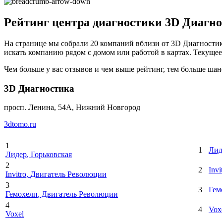
Рейтинг центра диагностики 3D Диагно
На странице мы собрали 20 компаний вблизи от 3D Диагностик
искать компанию рядом с домом или работой в картах. Текущее к
Чем больше у вас отзывов и чем выше рейтинг, тем больше шан
3D Диагностика
просп. Ленина, 54А, Нижний Новгород
3dtomo.ru
1
1
Лид
Лидер
, Горьковская
2
2
Invi
Invitro
, Двигатель Революции
3
3
Гем
Гемохелп
, Двигатель Революции
4
4
Vox
Voxel