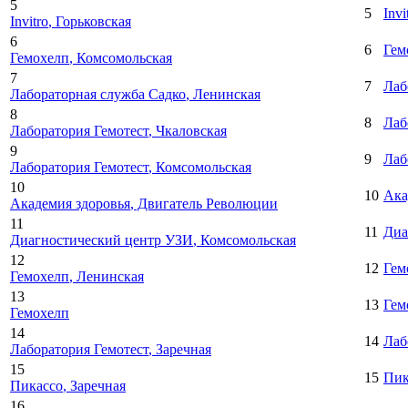
5
5
Invi
Invitro
, Горьковская
6
6
Гем
Гемохелп
, Комсомольская
7
7
Лаб
Лабораторная служба Садко
, Ленинская
8
8
Лаб
Лаборатория Гемотест
, Чкаловская
9
9
Лаб
Лаборатория Гемотест
, Комсомольская
10
10
Ака
Академия здоровья
, Двигатель Революции
11
11
Диа
Диагностический центр УЗИ
, Комсомольская
12
12
Гем
Гемохелп
, Ленинская
13
13
Гем
Гемохелп
14
14
Лаб
Лаборатория Гемотест
, Заречная
15
15
Пик
Пикассо
, Заречная
16