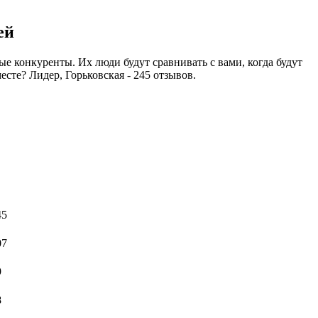
ей
 конкуренты. Их люди будут сравнивать с вами, когда будут
есте? Лидер, Горьковская - 245 отзывов.
45
07
9
8