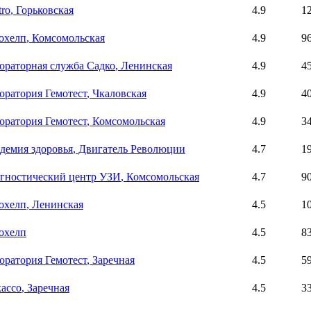
tro
, Горьковская
4.9
1
охелп
, Комсомольская
4.9
9
ораторная служба Садко
, Ленинская
4.9
4
оратория Гемотест
, Чкаловская
4.9
4
оратория Гемотест
, Комсомольская
4.9
3
демия здоровья
, Двигатель Революции
4.7
1
гностический центр УЗИ
, Комсомольская
4.7
9
охелп
, Ленинская
4.5
1
охелп
4.5
8
оратория Гемотест
, Заречная
4.5
5
ассо
, Заречная
4.5
3