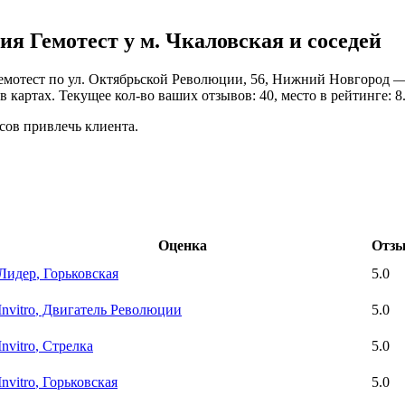
я Гемотест у м. Чкаловская и соседей
емотест по ул. Октябрьской Революции, 56, Нижний Новгород —
 картах. Текущее кол-во ваших отзывов: 40, место в рейтинге: 8.
сов привлечь клиента.
Оценка
Отз
Лидер
, Горьковская
5.0
Invitro
, Двигатель Революции
5.0
Invitro
, Стрелка
5.0
Invitro
, Горьковская
5.0