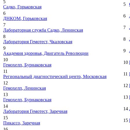
5
5
Садко
, Горьковская
6
6
ДНКОМ
, Горьковская
7
7
Лабораторная служба Садко
, Ленинская
8
8
Лаборатория Гемотест
, Чкаловская
9
9
Академия здоровья
, Двигатель Революции
10
10
Гемохелп
, Бурнаковская
11
11
Региональный диагностический центр
, Московская
12
12
Гемохелп
, Ленинская
13
13
Гемохелп
, Бурнаковская
14
14
Лаборатория Гемотест
, Заречная
15
15
Пикассо
, Заречная
16