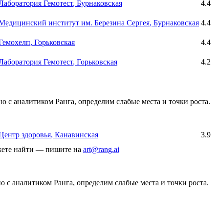
Лаборатория Гемотест
, Бурнаковская
4.4
Медицинский институт им. Березина Сергея
, Бурнаковская
4.4
Гемохелп
, Горьковская
4.4
Лаборатория Гемотест
, Горьковская
4.2
о с аналитиком Ранга, определим слабые места и точки роста.
Центр здоровья
, Канавинская
3.9
ожете найти — пишите на
art@rang.ai
 с аналитиком Ранга, определим слабые места и точки роста.