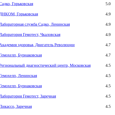
Садко
, Горьковская
5.0
ДНКОМ
, Горьковская
4.9
Лабораторная служба Садко
, Ленинская
4.9
Лаборатория Гемотест
, Чкаловская
4.9
Академия здоровья
, Двигатель Революции
4.7
Гемохелп
, Бурнаковская
4.7
Региональный диагностический центр
, Московская
4.5
Гемохелп
, Ленинская
4.5
Гемохелп
, Бурнаковская
4.5
Лаборатория Гемотест
, Заречная
4.5
Пикассо
, Заречная
4.5