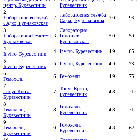
центр
, Буревестник
Буревестник
2
Лабораторная служба
Лабораторная служба
2
5.0
93
Садко
, Бурнаковская
Садко
, Бурнаковская
3
Лаборатория
Лаборатория Гемотест
,
3
Гемотест
,
5.0
50
Бурнаковская
Бурнаковская
4
4
Invitro
, Буревестник
4.9
85
Invitro
, Буревестник
5
5
Invitro
, Буревестник
4.9
78
Invitro
, Буревестник
6
6
Гемохелп
4.9
75
Гемохелп
7
Тонус Кроха
,
Тонус Кроха
,
7
4.8
212
Буревестник
Буревестник
8
Гемохелп
,
Гемохелп
,
8
4.8
71
Буревестник
Буревестник
9
Гемохелп
,
Гемохелп
,
9
4.8
62
Буревестник
Буревестник