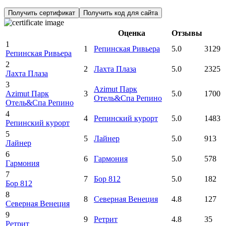
Получить сертификат
Получить код для сайта
Оценка
Отзывы
1
1
Репинская Ривьера
5.0
3129
Репинская Ривьера
2
2
Лахта Плаза
5.0
2325
Лахта Плаза
3
Azimut Парк
Azimut Парк
3
5.0
1700
Отель&Спа Репино
Отель&Спа Репино
4
4
Репинский курорт
5.0
1483
Репинский курорт
5
5
Лайнер
5.0
913
Лайнер
6
6
Гармония
5.0
578
Гармония
7
7
Бор 812
5.0
182
Бор 812
8
8
Северная Венеция
4.8
127
Северная Венеция
9
9
Ретрит
4.8
35
Ретрит