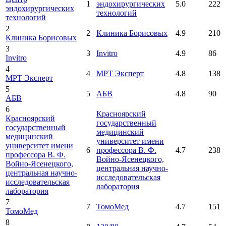
1
эндохирургических
5.0
222
эндохирургических
технологий
технологий
2
2
Клиника Борисовых
4.9
210
Клиника Борисовых
3
3
Invitro
4.9
86
Invitro
4
4
МРТ Эксперт
4.8
138
МРТ Эксперт
5
5
АБВ
4.8
90
АБВ
6
Красноярский
Красноярский
государственный
государственный
медицинский
медицинский
университет имени
университет имени
6
профессора В. Ф.
4.7
238
профессора В. Ф.
Войно-Ясенецкого,
Войно-Ясенецкого,
центральная научно-
центральная научно-
исследовательская
исследовательская
лаборатория
лаборатория
7
7
ТомоМед
4.7
151
ТомоМед
8