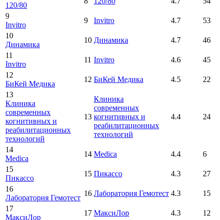
8
120/80
4.7
54
120/80
9
9
Invitro
4.7
53
Invitro
10
10
Динамика
4.7
46
Динамика
11
11
Invitro
4.6
45
Invitro
12
12
БиКей Медика
4.5
22
БиКей Медика
13
Клиника
Клиника
современных
современных
13
когнитивных и
4.4
24
когнитивных и
реабилитационных
реабилитационных
технологий
технологий
14
14
Medica
4.4
6
Medica
15
15
Пикассо
4.3
27
Пикассо
16
16
Лаборатория Гемотест
4.3
15
Лаборатория Гемотест
17
17
МаксиЛор
4.3
12
МаксиЛор