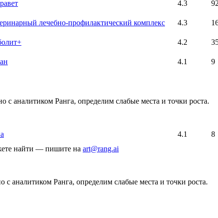
равет
4.3
9
еринарный лечебно-профилактический комплекс
4.3
1
болит+
4.2
3
ан
4.1
9
о с аналитиком Ранга, определим слабые места и точки роста.
а
4.1
8
ожете найти — пишите на
art@rang.ai
 с аналитиком Ранга, определим слабые места и точки роста.