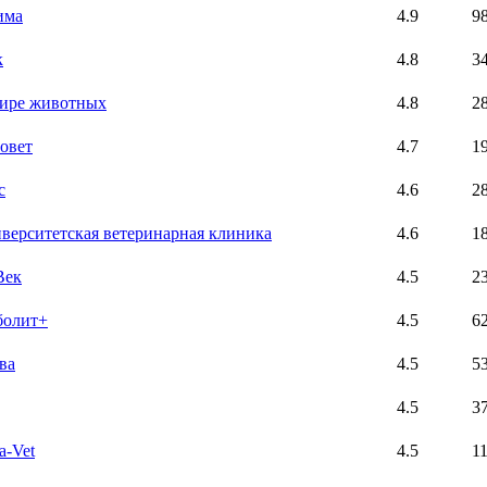
има
4.9
9
к
4.8
3
ире животных
4.8
2
овет
4.7
1
с
4.6
2
верситетская ветеринарная клиника
4.6
1
Век
4.5
2
болит+
4.5
6
ва
4.5
5
4.5
3
a-Vet
4.5
1