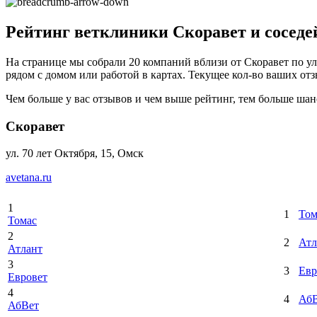
Рейтинг ветклиники Скоравет и соседе
На странице мы собрали 20 компаний вблизи от Скоравет по ул
рядом с домом или работой в картах. Текущее кол-во ваших отзы
Чем больше у вас отзывов и чем выше рейтинг, тем больше шан
Скоравет
ул. 70 лет Октября, 15, Омск
avetana.ru
1
1
Том
Томас
2
2
Атл
Атлант
3
3
Евр
Евровет
4
4
Аб
АбВет