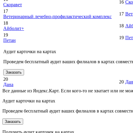
16
Ско
Скоравет
17
17
Вет
Ветеринарный лечебно-профилактический комплекс
18
18
Ай
Айболит+
19
19
Пет
Петан
Аудит карточки на картах
Проведем бесплатный аудит ваших филиалов в картах совместн
Заказать
20
20
Дан
Дана
Все данные из Яндекс.Карт. Если кого-то не хватает или не м
Аудит карточки на картах
Проведем бесплатный аудит ваших филиалов в картах совместно
Заказать
Получить аудит карточек на картах