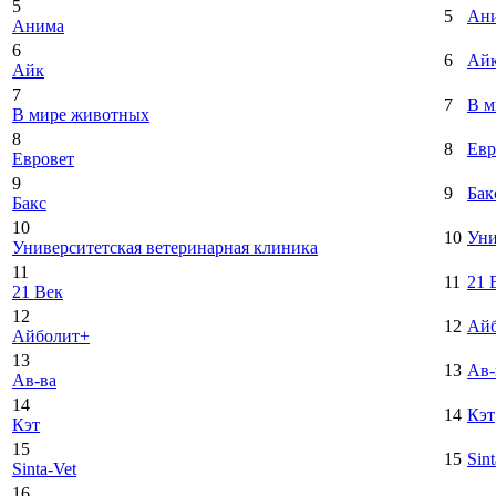
5
5
Ан
Анима
6
6
Ай
Айк
7
7
В м
В мире животных
8
8
Евр
Евровет
9
9
Бак
Бакс
10
10
Уни
Университетская ветеринарная клиника
11
11
21 
21 Век
12
12
Ай
Айболит+
13
13
Ав-
Ав-ва
14
14
Кэт
Кэт
15
15
Sint
Sinta-Vet
16