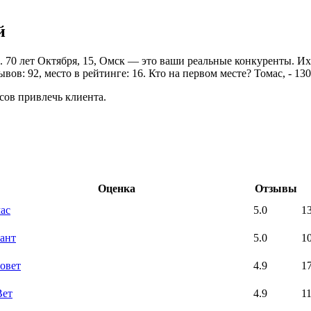
й
. 70 лет Октября, 15, Омск — это ваши реальные конкуренты. Их
вов: 92, место в рейтинге: 16. Кто на первом месте? Томас, - 13
сов привлечь клиента.
Оценка
Отзывы
ас
5.0
1
ант
5.0
1
овет
4.9
1
Вет
4.9
1