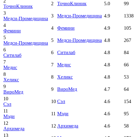
2
2
ТочноКлиник
5.0
99
ТочноКлиник
3
3
Медси-Промедицина
4.9
1338
Медси-Промедицина
4
4
Фемини
4.9
105
Фемини
5
5
Медси-Промедицина
4.8
267
Медси-Промедицина
6
6
Ситилаб
4.8
84
Ситилаб
7
7
Медис
4.8
66
Медис
8
8
Хеликс
4.8
53
Хеликс
9
9
ВироМед
4.7
64
ВироМед
10
10
Сэл
4.6
154
Сэл
11
11
Мэди
4.6
95
Мэди
12
12
Архимеда
4.6
58
Архимеда
13