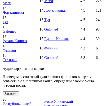
13
Меги
4.5
276
Меги
14
14
Лор-клиника
4.5
121
Лор-клиника
15
15
Туя
4.5
24
Туя
16
16
Galomed
4.4
98
Galomed
17
17
Русаль Клиник
4.4
39
Русаль Клиник
18
18
Фемини
4.3
6
Фемини
19
19
Ситилаб
3.8
6
Ситилаб
Аудит карточки на картах
Проведем бесплатный аудит ваших филиалов в картах
совместно с аналитиком Ранга, определим слабые места
и точки роста.
Заказать
20
Республиканский
Республиканский
центр контроля