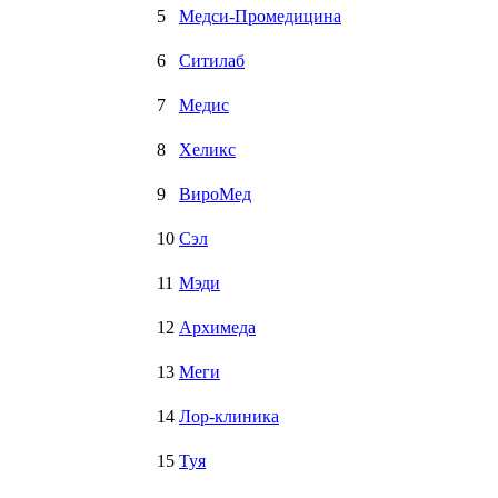
5
Медси-Промедицина
6
Ситилаб
7
Медис
8
Хеликс
9
ВироМед
10
Сэл
11
Мэди
12
Архимеда
13
Меги
14
Лор-клиника
15
Туя