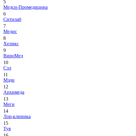
5
Медси-Промедицина
6
Ситилаб
7
Медис
8
Хеликс
9
ВироМед
10
Сэл
11
Мэди
12
Архимеда
13
Меги
14
Лор-клиника
15
Туя
16