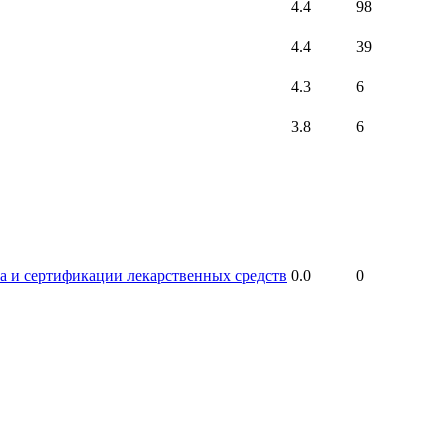
4.4
98
4.4
39
4.3
6
3.8
6
а и сертификации лекарственных средств
0.0
0