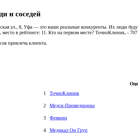
и и соседей
кая ул., 8, Уфа — это ваши реальные конкуренты. Их люди будут
 место в рейтинге: 11. Кто на первом месте? ТочноКлиник, - 707
сов привлечь клиента.
Оце
1
ТочноКлиник
2
Медси-Промедицина
3
Фемини
4
Медикал Он Груп