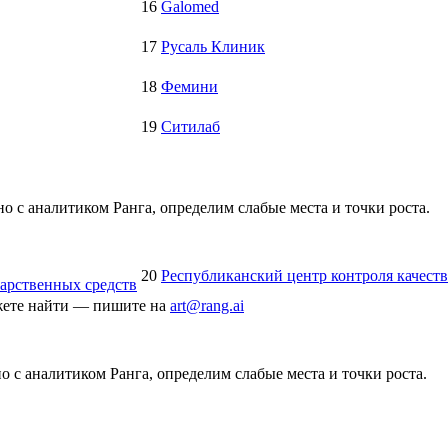
16
Galomed
17
Русаль Клиник
18
Фемини
19
Ситилаб
о с аналитиком Ранга, определим слабые места и точки роста.
20
Республиканский центр контроля качеств
карственных средств
ожете найти — пишите на
art@rang.ai
 с аналитиком Ранга, определим слабые места и точки роста.