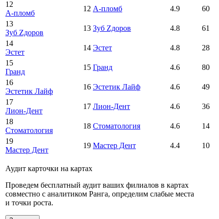
12
12
А-пломб
4.9
60
А-пломб
13
13
Зуб Zдоров
4.8
61
Зуб Zдоров
14
14
Эстет
4.8
28
Эстет
15
15
Гранд
4.6
80
Гранд
16
16
Эстетик Лайф
4.6
49
Эстетик Лайф
17
17
Лион-Дент
4.6
36
Лион-Дент
18
18
Стоматология
4.6
14
Стоматология
19
19
Мастер Дент
4.4
10
Мастер Дент
Аудит карточки на картах
Проведем бесплатный аудит ваших филиалов в картах
совместно с аналитиком Ранга, определим слабые места
и точки роста.